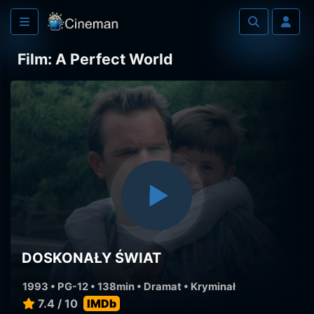
Film: A Perfect World
DOSKONAŁY ŚWIAT
1993 • PG-12 • 138min •
Dramat
•
Kryminał
7.4 / 10
IMDb