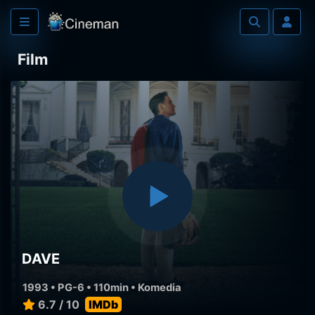
Film
DAVE
1993 • PG-6 • 110min •
Komedia
6.7 / 10
IMDb