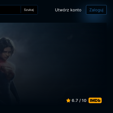
Utwórz konto
Zaloguj
Szukaj
6.7 / 10
IMDb