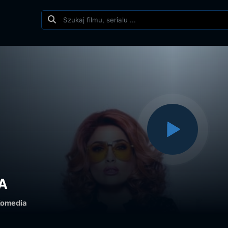
A
omedia