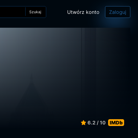
Utwórz konto
Zaloguj
Szukaj
6.2 / 10
IMDb