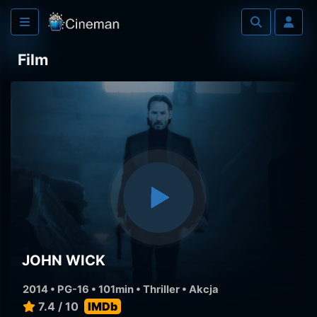
Film
JOHN WICK
2014 • PG-16 • 101min •
Thriller
•
Akcja
7.4 / 10
IMDb