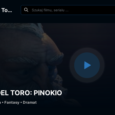
Film: Guillermo del Toro's Pinocchio
EL TORO: PINOKIO
a
•
Fantasy
•
Dramat