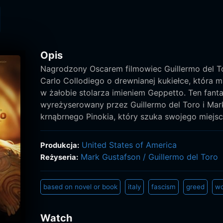
Opis
Nagrodzony Oscarem filmowiec Guillermo del To
Carlo Collodiego o drewnianej kukiełce, która
w żałobie stolarza imieniem Geppetto. Ten fanta
wyreżyserowany przez Guillermo del Toro i Ma
krnąbrnego Pinokia, który szuka swojego miejsc
United States of America
Produkcja:
Mark Gustafson
/
Guillermo del Toro
Reżyseria:
based on novel or book
italy
fascism
greed
wo
Watch