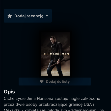
Dodaj recenzję
Dodaj do listy
Opis
Ciche życie Jima Hansona zostaje nagle zakłócone
przez dwie osoby przekraczające granicę USA i
Meksyku - kobieta i jej młody syn - zdesperowani, by