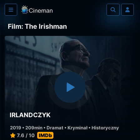
Film: The Irishman
IRLANDCZYK
2019 • 209min •
Dramat
•
Kryminał
•
Historyczny
7.6 / 10
IMDb