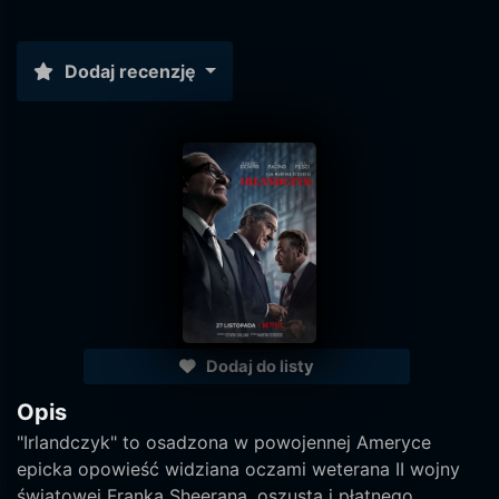
Dodaj recenzję
Dodaj do listy
Opis
"Irlandczyk" to osadzona w powojennej Ameryce
epicka opowieść widziana oczami weterana II wojny
światowej Franka Sheerana, oszusta i płatnego