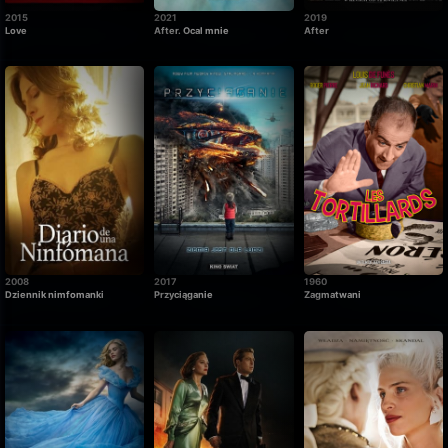
2015
2021
2019
Love
After. Ocal mnie
After
2008
2017
1960
Dziennik nimfomanki
Przyciąganie
Zagmatwani