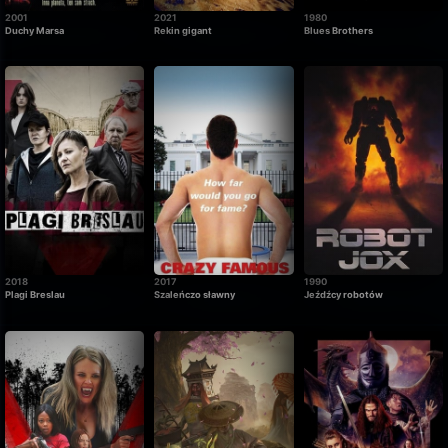
2001
2021
1980
Duchy Marsa
Rekin gigant
Blues Brothers
2018
2017
1990
Plagi Breslau
Szaleńczo sławny
Jeźdźcy robotów