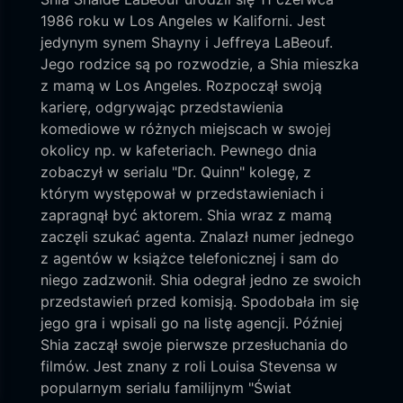
1986 roku w Los Angeles w Kaliforni. Jest
jedynym synem Shayny i Jeffreya LaBeouf.
Jego rodzice są po rozwodzie, a Shia mieszka
z mamą w Los Angeles. Rozpoczął swoją
karierę, odgrywając przedstawienia
komediowe w różnych miejscach w swojej
okolicy np. w kafeteriach. Pewnego dnia
zobaczył w serialu "Dr. Quinn" kolegę, z
którym występował w przedstawieniach i
zapragnął być aktorem. Shia wraz z mamą
zaczęli szukać agenta. Znalazł numer jednego
z agentów w książce telefonicznej i sam do
niego zadzwonił. Shia odegrał jedno ze swoich
przedstawień przed komisją. Spodobała im się
jego gra i wpisali go na listę agencji. Później
Shia zaczął swoje pierwsze przesłuchania do
filmów. Jest znany z roli Louisa Stevensa w
popularnym serialu familijnym "Świat