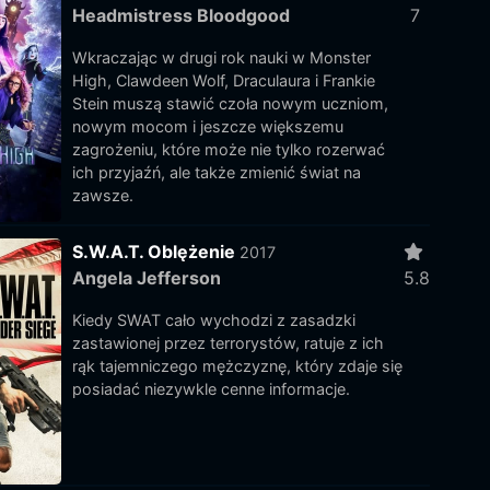
Headmistress Bloodgood
7
Wkraczając w drugi rok nauki w Monster
High, Clawdeen Wolf, Draculaura i Frankie
Stein muszą stawić czoła nowym uczniom,
nowym mocom i jeszcze większemu
zagrożeniu, które może nie tylko rozerwać
ich przyjaźń, ale także zmienić świat na
zawsze.
S.W.A.T. Oblężenie
2017
Angela Jefferson
5.8
Kiedy SWAT cało wychodzi z zasadzki
zastawionej przez terrorystów, ratuje z ich
rąk tajemniczego mężczyznę, który zdaje się
posiadać niezywkle cenne informacje.