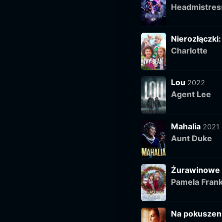
Headmistres
Nierozłączki:
Charlotte
Lou
2022
Agent Lee
Mahalia
2021
Aunt Duke
Żurawinowe 
Pamela Fran
Na pokuszen