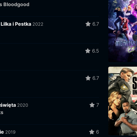
s Bloodgood
 Lilka i Pestka
6.7
2022
6.5
6.7
święta
7
2020
ks
ie
6
2019