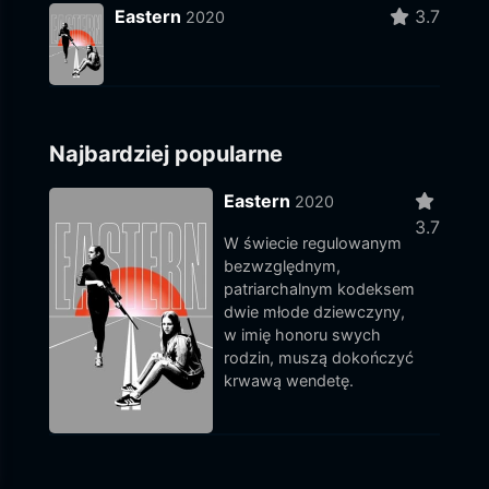
Eastern
3.7
2020
Najbardziej popularne
Eastern
2020
3.7
W świecie regulowanym
bezwzględnym,
patriarchalnym kodeksem
dwie młode dziewczyny,
w imię honoru swych
rodzin, muszą dokończyć
krwawą wendetę.