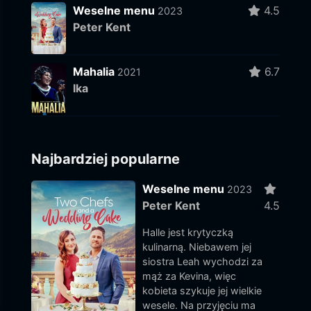
Weselne menu
4.5
2023
Peter Kent
Mahalia
6.7
2021
Ika
Najbardziej popularne
Weselne menu
2023
Peter Kent
4.5
Halle jest krytyczką
kulinarną. Niebawem jej
siostra Leah wychodzi za
mąż za Kevina, więc
kobieta szykuje jej wielkie
wesele. Na przyjęciu ma