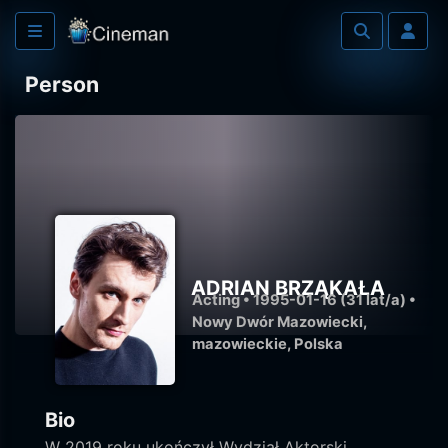
Person
ADRIAN BRZĄKAŁA
Acting • 1995-01-16 (31 lat/a) •
Nowy Dwór Mazowiecki,
mazowieckie, Polska
Bio
W 2019 roku ukończył Wydział Aktorski