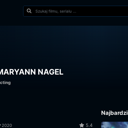
MARYANN NAGEL
cting
Najbardzi
y
5.4
2020