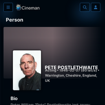
Person
PETE POSTLETHWAITE
Acting • 1946-02-07 (80 lat/a) •
Warrington, Cheshire, England,
UK
Bio
Peter William "Pete" Postlethwaite jest znany