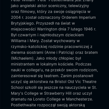
jako angielski aktor sceniczny, telewizyjny
oraz filmowy, który za swoje osiągnięcia w
2004 r. został odznaczony Orderem Imperium
Brytyjskiego. Przyszedł na świat w
miejscowości Warrington dnia 7 lutego 1946 r.
Był czwartym i najmłodszym dzieckiem
Williama i Mary. Został wychowany w
rzymsko-katolickiej rodzinie pracowniczej z
dwiema siostrami (Anne i Patricią) oraz bratem
(Michaelem). Jako młody chłopiec był
ministrantem w lokalnym kościele. Podczas
nauki w college'u, na przekór swoim rodzicom,
zainteresował się teatrem. Zanim postanowił
uczyć się aktorstwa na Bristol Old Vic Theatre
School szkolił się jeszcze na nauczyciela w St.
Mary's College w Strawberry Hill oraz uczył
dramatu na Loreto College w Manchesterze.
Postlethwaite rozpoczął swoją aktorską