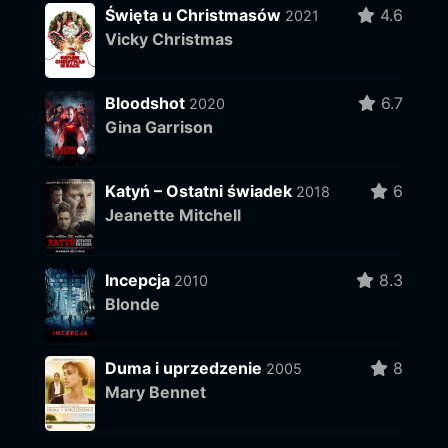
Święta u Christmasów
4.6
2021
Vicky Christmas
Bloodshot
6.7
2020
Gina Garrison
Katyń – Ostatni świadek
6
2018
Jeanette Mitchell
Incepcja
8.3
2010
Blonde
Duma i uprzedzenie
8
2005
Mary Bennet