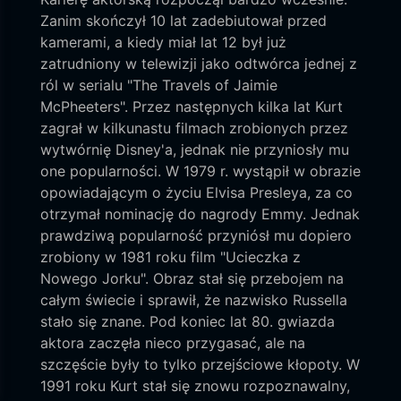
Zanim skończył 10 lat zadebiutował przed
kamerami, a kiedy miał lat 12 był już
zatrudniony w telewizji jako odtwórca jednej z
ról w serialu "The Travels of Jaimie
McPheeters". Przez następnych kilka lat Kurt
zagrał w kilkunastu filmach zrobionych przez
wytwórnię Disney'a, jednak nie przyniosły mu
one popularności. W 1979 r. wystąpił w obrazie
opowiadającym o życiu Elvisa Presleya, za co
otrzymał nominację do nagrody Emmy. Jednak
prawdziwą popularność przyniósł mu dopiero
zrobiony w 1981 roku film "Ucieczka z
Nowego Jorku". Obraz stał się przebojem na
całym świecie i sprawił, że nazwisko Russella
stało się znane. Pod koniec lat 80. gwiazda
aktora zaczęła nieco przygasać, ale na
szczęście były to tylko przejściowe kłopoty. W
1991 roku Kurt stał się znowu rozpoznawalny,