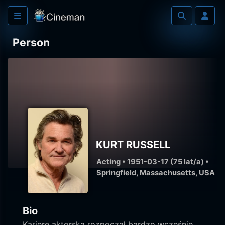
Person
KURT RUSSELL
Acting • 1951-03-17 (75 lat/a) •
Springfield, Massachusetts, USA
Bio
Karierę aktorską rozpoczął bardzo wcześnie.