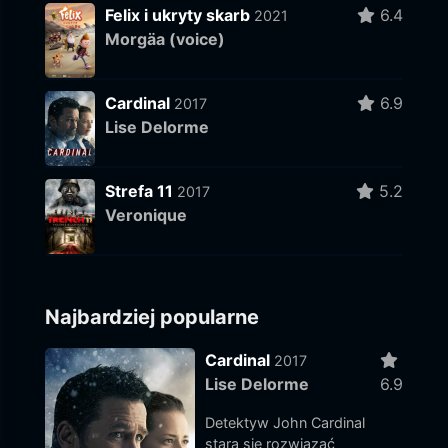
Felix i ukryty skarb
6.4
2021
Morgäa (voice)
Cardinal
6.9
2017
Lise Delorme
Strefa 11
5.2
2017
Veronique
Najbardziej popularne
Cardinal
2017
Lise Delorme
6.9
Detektyw John Cardinal
stara się rozwiązać