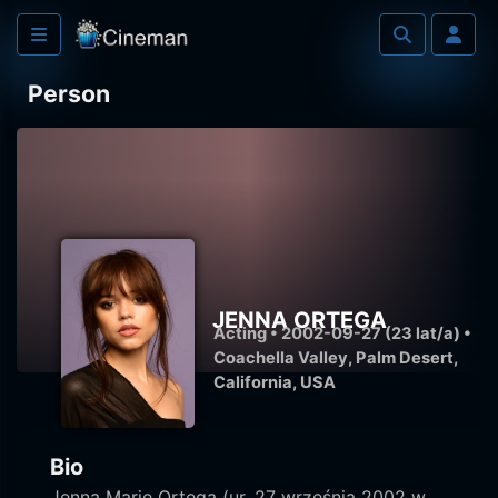
Person
JENNA ORTEGA
Acting • 2002-09-27 (23 lat/a) •
Coachella Valley, Palm Desert,
California, USA
Bio
Jenna Marie Ortega (ur. 27 września 2002 w