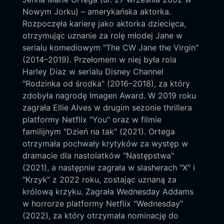
Nowym Jorku) – amerykańska aktorka.
Rozpoczęła karierę jako aktorka dziecięca,
otrzymując uznanie za rolę młodej Jane w
serialu komediowym "The CW Jane the Virgin"
(2014–2019). Przełomem w niej była rola
Harley Diaz w serialu Disney Channel
"Rodzinka od środka" (2016–2018), za który
zdobyła nagrodę Imagen Award. W 2019 roku
zagrała Ellie Alves w drugim sezonie thrillera
platformy Netflix "You" oraz w filmie
familijnym "Dzień na tak" (2021). Ortega
otrzymała pochwały krytyków za występ w
dramacie dla nastolatków "Następstwa"
(2021), a następnie zagrała w slasherach "X" i
"Krzyk" z 2022 roku, zostając uznaną za
królową krzyku. Zagrała Wednesday Addams
w horrorze platformy Netflix "Wednesday"
(2022), za który otrzymała nominację do