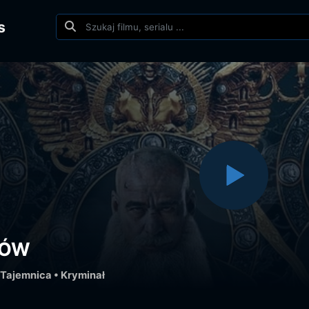
s
KÓW
Tajemnica
•
Kryminał