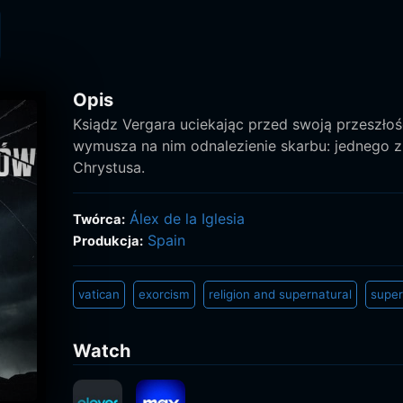
Opis
Ksiądz Vergara uciekając przed swoją przeszłoś
wymusza na nim odnalezienie skarbu: jednego z 
Chrystusa.
Álex de la Iglesia
Twórca:
Spain
Produkcja:
vatican
exorcism
religion and supernatural
super
Watch