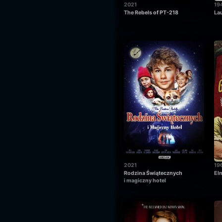
2021
19
The Rebels of PT-218
La
2021
19
Rodzina Świątecznych
El
i magiczny hotel