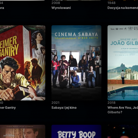
44
2008
1948
ura
Wyrolowani
Decyzja na komen
60
2021
2018
mer Gantry
Sabaya i jej kino
Where Are You, Jo
Gilberto?