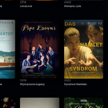
2016
2020
dę
LenaLove
Siempre, Luis
2019
2022
ão
Wymarzone organy
Syndrom Hamleta