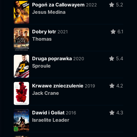
Pogoń za Callowayem
5.2
2022
Jesus Medina
Dobry łotr
6.1
2021
Thomas
Druga poprawka
5.4
2020
Sproule
Krwawe znieczulenie
4.2
2019
Jack Crane
Dawid i Goliat
4.3
2016
Israelite Leader