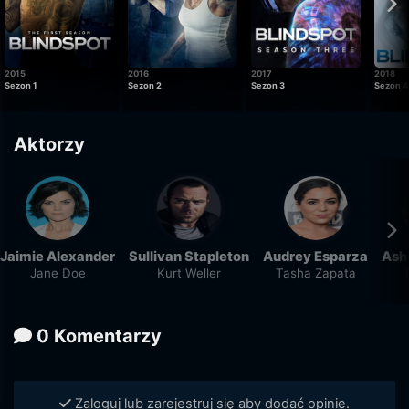
2015
2016
2017
2018
Sezon 1
Sezon 2
Sezon 3
Sezon 4
Aktorzy
Jaimie Alexander
Sullivan Stapleton
Audrey Esparza
Ash
Jane Doe
Kurt Weller
Tasha Zapata
0 Komentarzy
Zaloguj lub zarejestruj się aby dodać opinie.