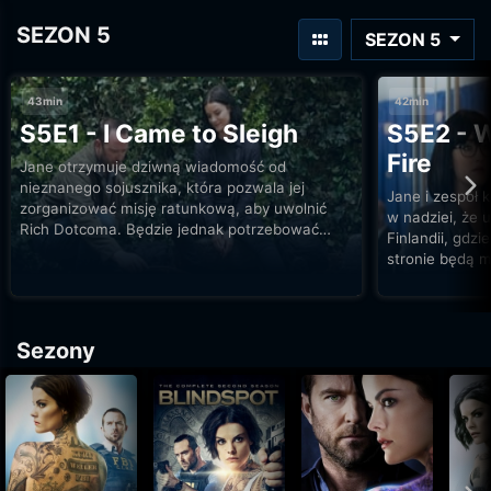
SEZON 5
SEZON 5
43min
42min
S5E1 - I Came to Sleigh
S5E2 - W
Fire
Jane otrzymuje dziwną wiadomość od
nieznanego sojusznika, która pozwala jej
Jane i zespół 
zorganizować misję ratunkową, aby uwolnić
w nadziei, że 
Rich Dotcoma. Będzie jednak potrzebować
Finlandii, gdzi
pomocy swojego starego rywala Sho Akhtara.
stronie będą m
Sezony